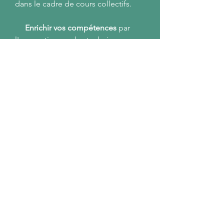
dans le cadre de cours collectifs.
Enrichir vos compétences
par
l'apprentissage des
techniques
graphiques et picturales
Développer votre créativité
par le
biais d'exercices et de sujets
d'études variés, qui valoriseront
votre savoir-faire artistique.
Nouvelle adresse de l'Atelier:
6 rue des écoles
34790 Grabels
inscrivez vous pour recevoir les infos
de
l'Atelier du Chat Perché