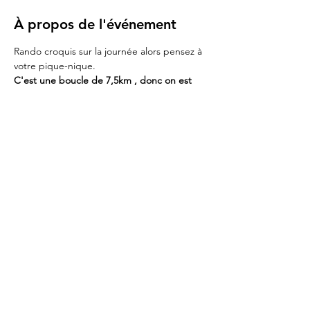
À propos de l'événement
Rando croquis sur la journée alors pensez à 
votre pique-nique.
C'est une boucle de 7,5km , donc on est 
bien chaussé ! 2h30 environ de marche !
On se retrouve sur le parking en face de la 
boulangerie du village. (La gare routiere de 
viols-le-fort)
Tarif: 45€,  Merci d'avance de faire l'appoint 
pour le reglement.
Partager cet événement