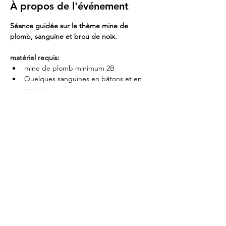
À propos de l'événement
Séance guidée sur le thème mine de 
plomb, sanguine et brou de noix.
matériel requis:
mine de plomb minimum 2B
Quelques sanguines en bâtons et en 
crayons.
carré conté blanc 
ou
 pastel sec blanc .
 1 ou 2 feuilles de couleur neutre ( 
brun, gris...Pas de couleurs vives!) 
format raisin ( 50x65 ou 50x70 cm)
Afficher plus
Partager cet événement